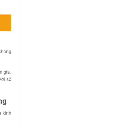
Chơi
Giải
Trí
Hấp
Dẫn
Cho
Người
Chơi
 không
m gia.
với số
ắng
g kinh