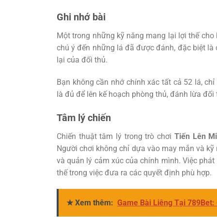
Ghi nhớ bài
Một trong những kỹ năng mang lại lợi thế cho b
chú ý đến những lá đã được đánh, đặc biệt là 
lại của đối thủ.
Bạn không cần nhớ chính xác tất cả 52 lá, chỉ
là đủ để lên kế hoạch phòng thủ, đánh lừa đối
Tâm lý chiến
Chiến thuật tâm lý trong trò chơi
Tiến Lên M
Người chơi không chỉ dựa vào may mắn và kỹ n
và quản lý cảm xúc của chính mình. Việc phát 
thế trong việc đưa ra các quyết định phù hợp.
★ Xem thêm:
Game Bài Liêng Tại 789Bet