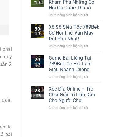
Khám Phá Những Cơ
Th3
Tôm
Hội Cá Cược Thú Vị
Cá
ở
Chức năng bình luận bị tắt
789Bet
Soi
–
Kèo
Cách
Xổ Số Siêu Tốc 789Bet:
30
Phạt
Chơi
Cơ Hội Thử Vận May
Th3
Góc
Để
Đột Phá Nhất!
–
Giành
ở
Chức năng bình luận bị tắt
Khám
Chiến
i phải
Xổ
Phá
Thắng
ác quy
Số
Những
Game Bài Liêng Tại
29
Siêu
Cơ
789Bet: Cơ Hội Làm
quân 2
Th3
Tốc
Hội
Giàu Nhanh Chóng
789Bet:
Cá
ở
Chức năng bình luận bị tắt
Cơ
Cược
Game
Hội
Thú
Bài
Thử
Vị
Xóc Đĩa Online – Trò
28
Liêng
Vận
Chơi Giải Trí Hấp Dẫn
Th3
Tại
May
n đấu.
Cho Người Chơi
789Bet:
Đột
ở
Chức năng bình luận bị tắt
Cơ
Phá
Xóc
Hội
Nhất!
Đĩa
Làm
Online
Giàu
rên lá
–
Nhanh
Trò
Lá bài
Chóng