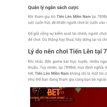
Quản lý ngân sách cược
Khi tham gia trò
Tiến Lên Miền Nam
tại 789Be
sức cuốn hút, dễ khiến người chơi bị cuốn vào
Để giữ vững sự kiểm soát tài chính, người chơi
để chơi. Dù thắng hay thua, hãy dừng lại và c
Lý do nên chơi Tiến Lên tại 
Khi nhắc đến game bài trực tuyến, nhiều ngườ
thuần. Tuy nhiên, tại 789Bet, mọi định nghĩa
tiết,
Tiến Lên Miền Nam
không chỉ là một trò 
như thể bạn đang tham gia cùng bạn bè ngoài 