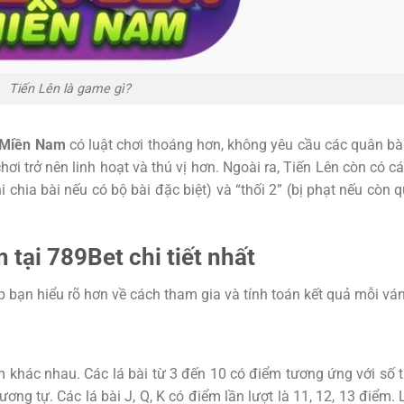
Tiến Lên là game gì?
 Miền Nam
có luật chơi thoáng hơn, không yêu cầu các quân bà
hơi trở nên linh hoạt và thú vị hơn. Ngoài ra, Tiến Lên còn có c
i chia bài nếu có bộ bài đặc biệt) và “thối 2” (bị phạt nếu còn 
tại 789Bet chi tiết nhất
iúp bạn hiểu rõ hơn về cách tham gia và tính toán kết quả mỗi vá
iểm khác nhau. Các lá bài từ 3 đến 10 có điểm tương ứng với số t
 tương tự. Các lá bài J, Q, K có điểm lần lượt là 11, 12, 13 điểm. 