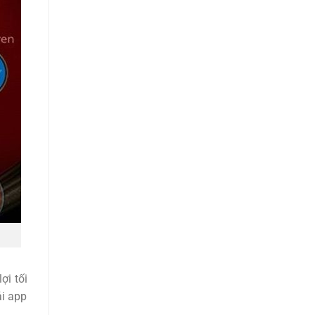
ợi tối
ải app