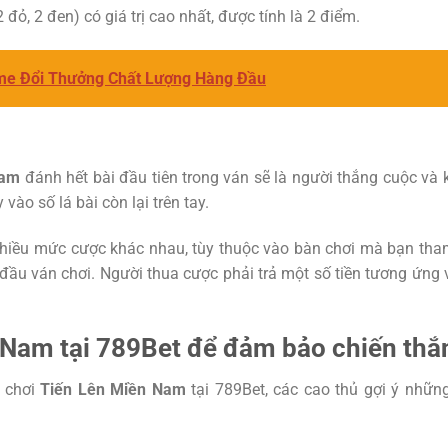
 2 đỏ, 2 đen) có giá trị cao nhất, được tính là 2 điểm.
me Đổi Thưởng Chất Lượng Hàng Đầu
Nam
đánh hết bài đầu tiên trong ván sẽ là người thắng cuộc và
 vào số lá bài còn lại trên tay.
hiều mức cược khác nhau, tùy thuộc vào bàn chơi mà bạn tha
đầu ván chơi. Người thua cược phải trả một số tiền tương ứng 
n Nam tại 789Bet để đảm bảo chiến th
i chơi
Tiến Lên Miền Nam
tại 789Bet, các cao thủ gợi ý nhữn