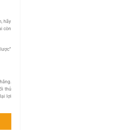
n, hãy
ài còn
 lược”
thắng.
ối thủ
ại lợi