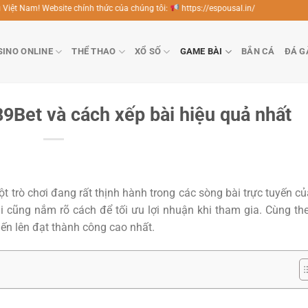
ite chính thức của chúng tôi:
https://espousal.in/
SINO ONLINE
THỂ THAO
XỔ SỐ
GAME BÀI
BẮN CÁ
ĐÁ G
9Bet và cách xếp bài hiệu quả nhất
t trò chơi đang rất thịnh hành trong các sòng bài trực tuyến c
 ai cũng nắm rõ cách để tối ưu lợi nhuận khi tham gia. Cùng th
ến lên đạt thành công cao nhất.