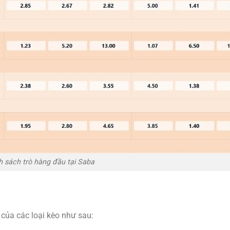
 sách trò hàng đầu tại Saba
 của các loại kèo như sau: