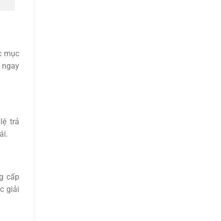
ác mục
, ngay
ệ trả
ái.
ng cấp
c giải