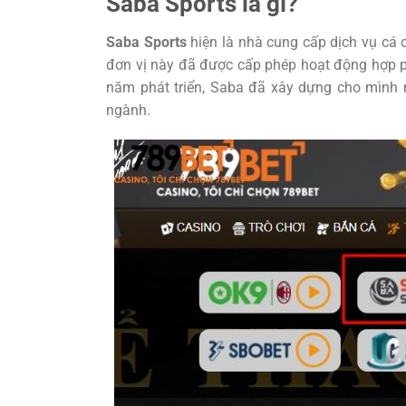
Saba Sports là gì?
Saba Sports
hiện là nhà cung cấp dịch vụ cá cư
đơn vị này đã được cấp phép hoạt động hợp ph
năm phát triển, Saba đã xây dựng cho mình 
ngành.