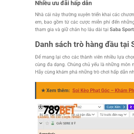
Nhiều ưu đãi hấp dẫn
Nhà cái này thường xuyên triển khai các chươn
em, bao gồm từ các cược miễn phí đến những
tham gia và giữ chân họ lâu dài tại
Saba Sport
Danh sách trò hàng đầu tại 
Để mang lại cho các thành viên nhiều lựa chọ
cùng đa dạng. Chúng chủ yếu là những môn nổi
Hãy cùng khám phá những trò chơi hấp dẫn nhấ
★ Xem thêm:
Soi Kèo Phạt Góc – Khám P